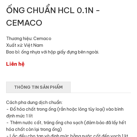
ỐNG CHUẨN HCL 0.1N -
CEMACO
Thương hiệu: Cemaco
Xuất xứ: Việt Nam
Bao bì: ống nhựa với hộp giấy đựng bên ngoài.
Liên hệ
THÔNG TIN SẢN PHẨM
Cách pha dung dịch chuẩn:
- Đổ hóa chất trong ống (rắn hoặc lỏng tùy loại) vào bình
định mức 1 lít
- Thêm nước cất, tráng ống cho sạch (đảm bảo đã lấy hết
hóa chất còn lại trong ống)
- Lắc đều cho tan và định mức bằng nước cất đến vạch 1 lit