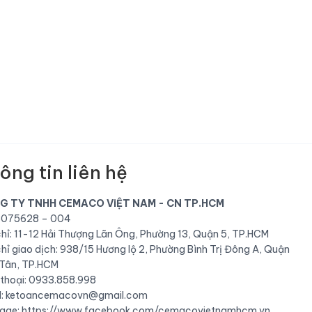
ông tin liên hệ
G TY TNHH CEMACO ViỆT NAM - CN TP.HCM
075628 – 004
chỉ: 11-12 Hải Thượng Lãn Ông, Phường 13, Quận 5, TP.HCM
chỉ giao dịch: 938/15 Hương lộ 2, Phường Bình Trị Đông A, Quận
 Tân, TP.HCM
 thoại: 0933.858.998
l: ketoancemacovn@gmail.com
age:
https://www.facebook.com/cemacovietnamhcm.vn