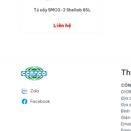
Tủ sấy SMO3-2 Shellab 85L
Liên hệ
Th
CÔN
Zalo
0108
Địa 
Facebook
Địa 
Bình
Điện
Emai
Fanp