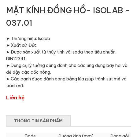
MẶT KÍNH ĐỒNG HỒ- ISOLAB -
037.01
➤ Thương hiệu: Isolab
➤ Xuất xứ: Đức
➤ Được sản xuất từ thủy tinh vôi soda theo tiêu chuẩn
DIN12341.
➤ Dụng cụ lý tưởng cũng dành cho các ứng dụng bay hơi và
để đậy các cốc nóng.
➤ Các cạnh được đánh bóng bằng lửa giúp tránh sứt mẻ và
tránh vỡ.
Liên hệ
THÔNG TIN SẢN PHẨM
Code
Đường kính (mm)
Đóng gói