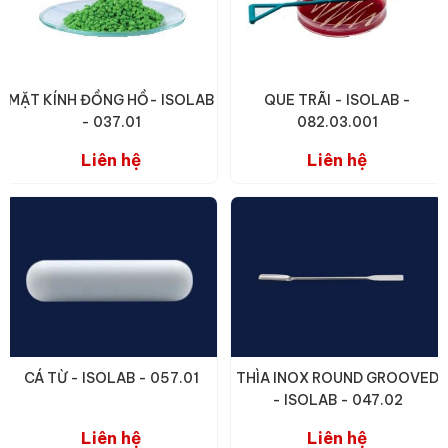
MẶT KÍNH ĐỒNG HỒ- ISOLAB
QUE TRÃI - ISOLAB -
- 037.01
082.03.001
Liên hệ
Liên hệ
CÁ TỪ - ISOLAB - 057.01
THÌA INOX ROUND GROOVED
- ISOLAB - 047.02
Liên hệ
Liên hệ